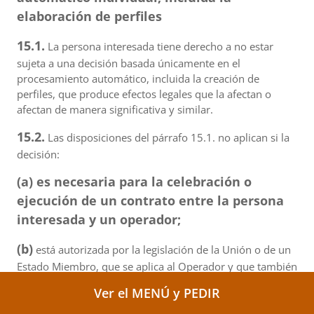
elaboración de perfiles
15.1.
La persona interesada tiene derecho a no estar
sujeta a una decisión basada únicamente en el
procesamiento automático, incluida la creación de
perfiles, que produce efectos legales que la afectan o
afectan de manera significativa y similar.
15.2.
Las disposiciones del párrafo 15.1. no aplican si la
decisión:
(a) es necesaria para la celebración o
ejecución de un contrato entre la persona
interesada y un operador;
(b)
está autorizada por la legislación de la Unión o de un
Estado Miembro, que se aplica al Operador y que también
establece medidas apropiadas para proteger los
Ver el MENÚ y PEDIR
derechos, libertades e intereses legítimos de la persona
interesada; o