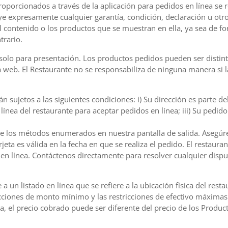
oporcionados a través de la aplicación para pedidos en línea se rea
uye expresamente cualquier garantía, condición, declaración u otr
el contenido o los productos que se muestran en ella, ya sea de f
trario.
olo para presentación. Los productos pedidos pueden ser distinto
na web. El Restaurante no se responsabiliza de ninguna manera si 
 sujetos a las siguientes condiciones: i) Su dirección es parte de
n línea del restaurante para aceptar pedidos en línea; iii) Su pedi
e los métodos enumerados en nuestra pantalla de salida. Asegúre
tarjeta es válida en la fecha en que se realiza el pedido. El resta
en línea. Contáctenos directamente para resolver cualquier dispu
 un listado en línea que se refiere a la ubicación física del res
ricciones de monto mínimo y las restricciones de efectivo máximas
a, el precio cobrado puede ser diferente del precio de los Produc