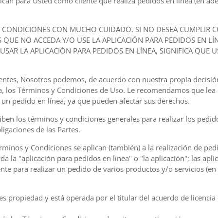
can para Usted como cliente que realiza pedidos en línea (en adel
Y CONDICIONES CON MUCHO CUIDADO. SI NO DESEA CUMPLIR C
QUE NO ACCEDA Y/O USE LA APLICACIÓN PARA PEDIDOS EN LÍ
O USAR LA APLICACIÓN PARA PEDIDOS EN LÍNEA, SIGNIFICA QUE 
vigentes, Nosotros podemos, de acuerdo con nuestra propia decisi
a, los Términos y Condiciones de Uso. Le recomendamos que lea
 un pedido en línea, ya que pueden afectar sus derechos.
ben los términos y condiciones generales para realizar los pedid
ligaciones de las Partes.
rminos y Condiciones se aplican (también) a la realización de pedi
a la "aplicación para pedidos en línea" o "la aplicación"; las apli
iente para realizar un pedido de varios productos y/o servicios (e
es propiedad y está operada por el titular del acuerdo de licencia 