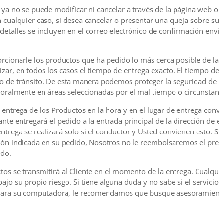
o ya no se puede modificar ni cancelar a través de la página web 
n cualquier caso, si desea cancelar o presentar una queja sobre su 
etalles se incluyen en el correo electrónico de confirmación envi
cionarle los productos que ha pedido lo más cerca posible de la
ar, en todos los casos el tiempo de entrega exacto. El tiempo d
 o de tránsito. De esta manera podemos proteger la seguridad de 
ralmente en áreas seleccionadas por el mal tiempo o circunstanc
a entrega de los Productos en la hora y en el lugar de entrega con
nte entregará el pedido a la entrada principal de la dirección de 
entrega se realizará solo si el conductor y Usted convienen esto. S
ción indicada en su pedido, Nosotros no le reembolsaremos el pre
ido.
ctos se transmitirá al Cliente en el momento de la entrega. Cualq
bajo su propio riesgo. Si tiene alguna duda y no sabe si el servi
 para su computadora, le recomendamos que busque asesoramient