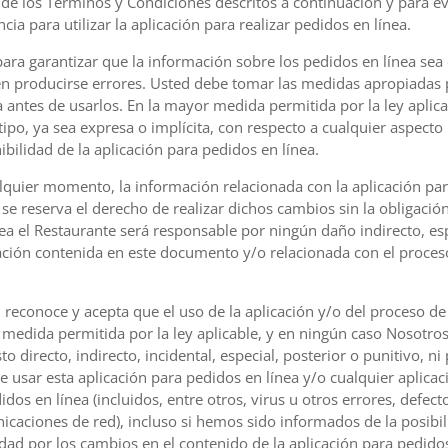
al de los Términos y Condiciones descritos a continuación y para e
ia para utilizar la aplicación para realizar pedidos en línea.
para garantizar que la información sobre los pedidos en línea sea
den producirse errores. Usted debe tomar las medidas apropiadas p
 antes de usarlos. En la mayor medida permitida por la ley aplica
tipo, ya sea expresa o implícita, con respecto a cualquier aspect
onibilidad de la aplicación para pedidos en línea.
alquier momento, la información relacionada con la aplicación par
se reserva el derecho de realizar dichos cambios sin la obligación 
a el Restaurante será responsable por ningún daño indirecto, esp
ación contenida en este documento y/o relacionada con el proceso
d reconoce y acepta que el uso de la aplicación y/o del proceso de
 medida permitida por la ley aplicable, y en ningún caso Nosotr
to directo, indirecto, incidental, especial, posterior o punitivo, 
e usar esta aplicación para pedidos en línea y/o cualquier aplicaci
idos en línea (incluidos, entre otros, virus u otros errores, defec
icaciones de red), incluso si hemos sido informados de la posibi
d por los cambios en el contenido de la aplicación para pedidos