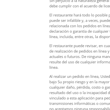
Sin perjuicio a la naturaleza gener
debe cumplir con el acuerdo de licenc
El restaurante hará todo lo posible 
puede ser infalible y, a veces, pue
relacionada con los pedidos en línea
declaración o garantía de cualquier 
línea, incluida, entre otras, la disp
El restaurante puede revisar, en cu
de realización de pedidos en línea y 
actuales o futuros. De ninguna mane
resulte del uso de cualquier inform
línea.
Al realizar un pedido en línea, Uste
bajo Su propio riesgo y en la mayor
cualquier daño, pérdida, costo o gas
resultado del uso o la incapacidad d
vinculado a esta aplicación para ped
transmisiones informáticas o comun
no aceptamos ninguna responsabilida